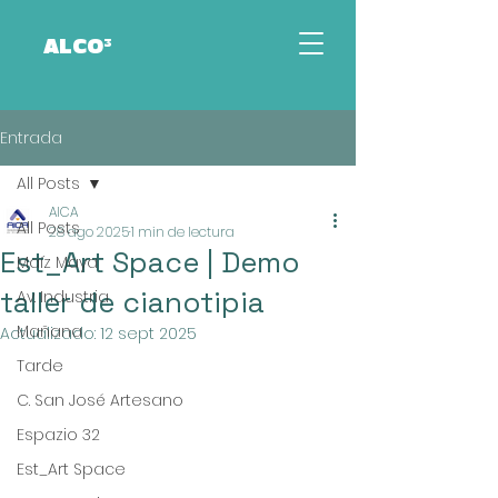
ALCO³
Entrada
All Posts
AICA
All Posts
28 ago 2025
1 min de lectura
Est_Art Space | Demo
Maíz Maya
taller de cianotipia
Av. Industria
Mañana
Actualizado:
12 sept 2025
Tarde
C. San José Artesano
Espazio 32
Est_Art Space