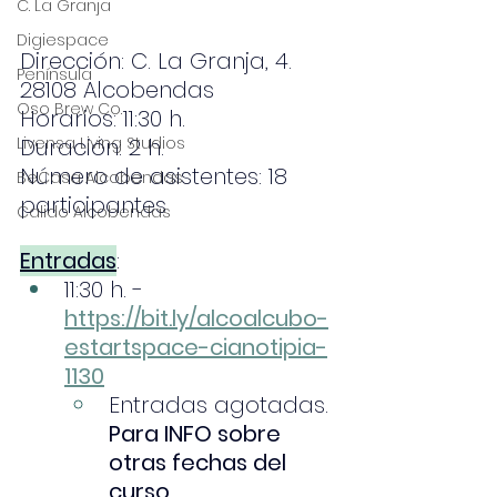
C. La Granja
Digiespace
Dirección: C. La Granja, 4. 
Península
28108 Alcobendas
Oso Brew Co.
Horarios: 11:30 h.
Livensa Living Studios
Duración: 2 h.
Número de asistentes: 18 
BeCasa Alcobendas
participantes
Calido Alcobendas
Entradas
:
11:30 h. -
https://bit.ly/alcoalcubo-
estartspace-cianotipia-
1130
Entradas agotadas. 
Para INFO sobre 
otras fechas del 
curso 