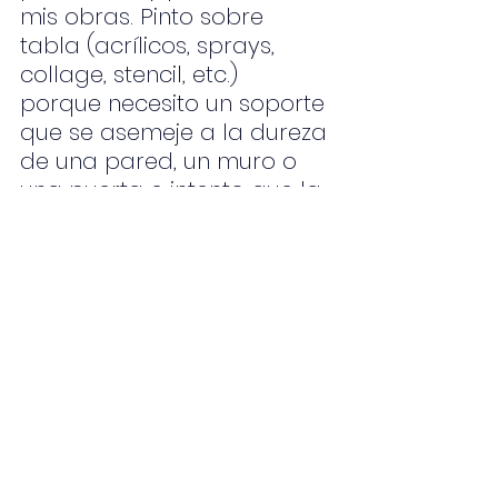
mis obras. Pinto sobre 
tabla (acrílicos, sprays, 
collage, stencil, etc.)  
porque necesito un soporte 
que se asemeje a la dureza 
de una pared, un muro o 
una puerta e intento que la 
base de mis creaciones 
parezcan trozos de esa 
calle decadente llena de 
carteles viejos y 
desgastados.»Ahora 
después de varios años de 
exposiciones y ferias de 
arte nacionales e 
internacionales, mi obra 
puede ser contemplada en 