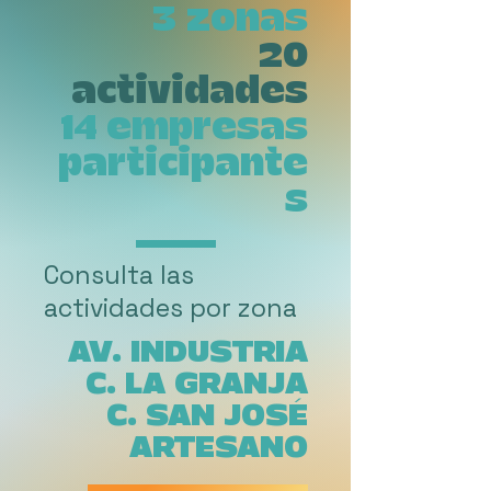
3 zonas
20
actividades
14 empresas
participante
s
Consulta las
actividades por zona
AV. INDUSTRIA
C. LA GRANJA
C. SAN JOSÉ
ARTESANO